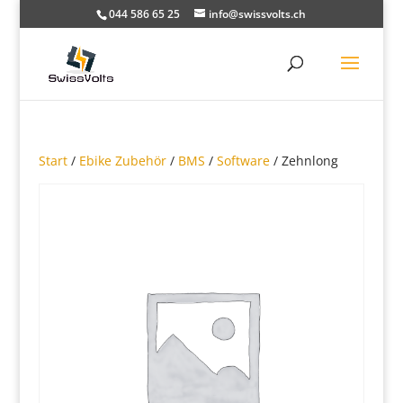
044 586 65 25
info@swissvolts.ch
Start
/
Ebike Zubehör
/
BMS
/
Software
/ Zehnlong