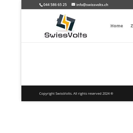
044 586 65 25
info@swissvolts.ch
Home
Z
Copyright SwissVolts. All rights reserved 2024 ®