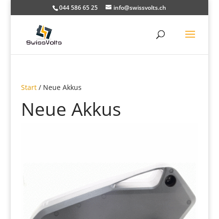
044 586 65 25
info@swissvolts.ch
Start
/ Neue Akkus
Neue Akkus