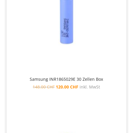
Samsung INR1865029E 30 Zellen Box
Ursprünglicher
Aktueller
148.00
CHF
120.00
CHF
inkl. MwSt
Preis
Preis
war:
ist:
148.00 CHF
120.00 CHF.