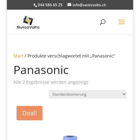
044 586 65 25
info@swissvolts.ch
Start
/ Produkte verschlagwortet mit „Panasonic“
Panasonic
Alle 2 Ergebnisse werden angezeigt
Deal!